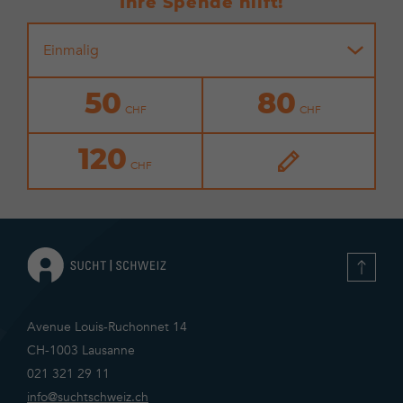
Ihre Spende hilft!
Einmalig
50
80
120
Avenue Louis-Ruchonnet 14
CH-1003 Lausanne
021 321 29 11
info@suchtschweiz.ch