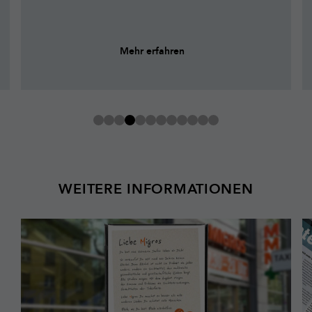
Mehr erfahren
WEITERE INFORMATIONEN
Mehr
Z
erfahren
W