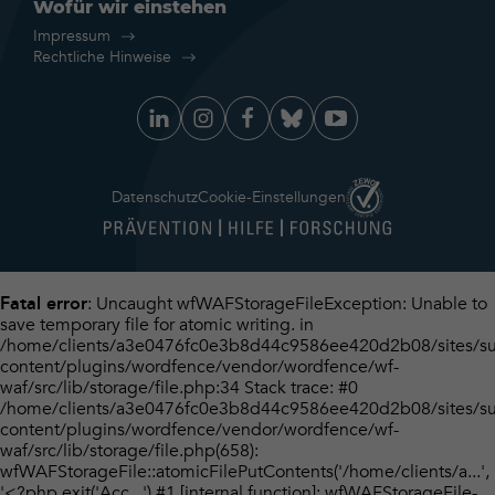
Wofür wir einstehen
Impressum
Rechtliche Hinweise
Datenschutz
Cookie-Einstellungen
: Uncaught wfWAFStorageFileException: Unable to
Fatal error
save temporary file for atomic writing. in
/home/clients/a3e0476fc0e3b8d44c9586ee420d2b08/sites/su
content/plugins/wordfence/vendor/wordfence/wf-
waf/src/lib/storage/file.php:34 Stack trace: #0
/home/clients/a3e0476fc0e3b8d44c9586ee420d2b08/sites/su
content/plugins/wordfence/vendor/wordfence/wf-
waf/src/lib/storage/file.php(658):
wfWAFStorageFile::atomicFilePutContents('/home/clients/a...',
'<?php exit('Acc...') #1 [internal function]: wfWAFStorageFile-