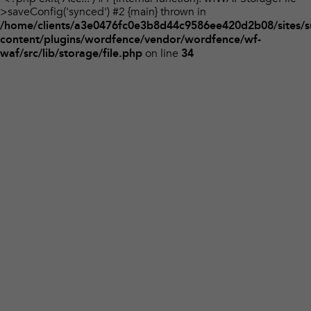
>saveConfig('synced') #2 {main} thrown in
/home/clients/a3e0476fc0e3b8d44c9586ee420d2b08/sites/s
content/plugins/wordfence/vendor/wordfence/wf-
on line
waf/src/lib/storage/file.php
34