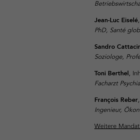
Betriebswirtsch
Jean-Luc Eiselé
PhD, Santé glob
Sandro Cattaci
Soziologe, Prof
, In
Toni Berthel
Facharzt Psychi
François Reber
Ingenieur, Öko
Weitere Mandat