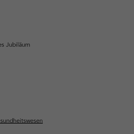
es Jubiläum
esundheitswesen