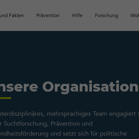
Schwei
Tätigke
Online-Aktivitäten
Zeitschrift Contact
Leitfäd
Publika
und Fakten
Prävention
Hilfe
Forschung
Wof
nsere Organisation
nterdisziplinäres, mehrsprachiges Team engagiert 
er Suchtforschung, Prävention und
dheitsförderung und setzt sich für politische