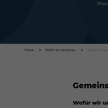
Mass
Home
Wofür wir einstehen
Unsere Organ
Gemeins
Wofür wir u