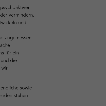
psychoaktiver
oder vermindern.
ntwickeln und
und angemessen
ische
s für ein
 und die
 wir
.
gendliche sowie
henden stehen