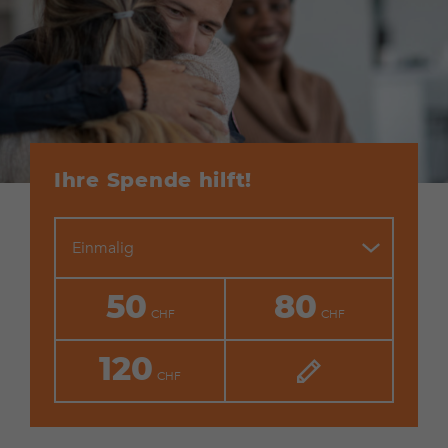
Ihre Spende hilft!
Einmalig
50
80
120