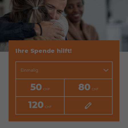
Ihre Spende hilft!
Einmalig
50
80
120