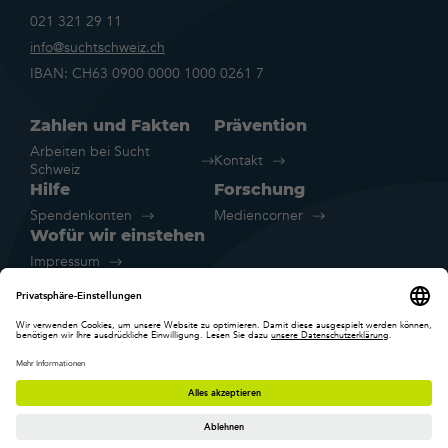
021 321 29 11
info@suchtschweiz.ch
IBAN: CH63 0900 0000 1000 0261 7
Zahlen und Fakten
Prävention
Arbeiten bei Sucht
Kontakt
Schweiz
Hilfe
Forschung
Spendenkonten
Mediencorner
Wofür wir einstehen
Impressum
Rechtliche Hinweise
Datenschutz
Cookie-Einstellungen