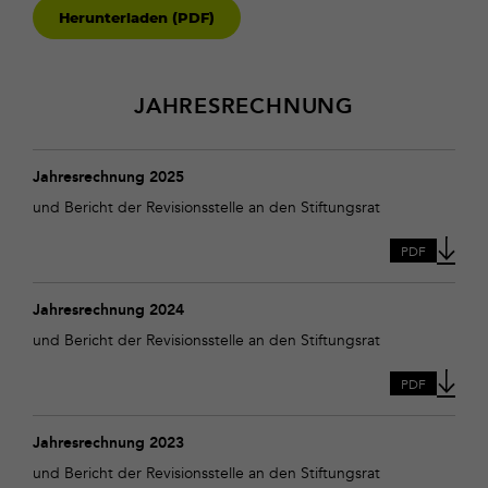
Herunterladen (PDF)
JAHRESRECHNUNG
Download
Jahresrechnung
Jahresrechnung 2025
2025
und Bericht der Revisionsstelle an den Stiftungsrat
PDF
Download
Jahresrechnung
Jahresrechnung 2024
2024
und Bericht der Revisionsstelle an den Stiftungsrat
PDF
Download
Jahresrechnung
Jahresrechnung 2023
2023
und Bericht der Revisionsstelle an den Stiftungsrat