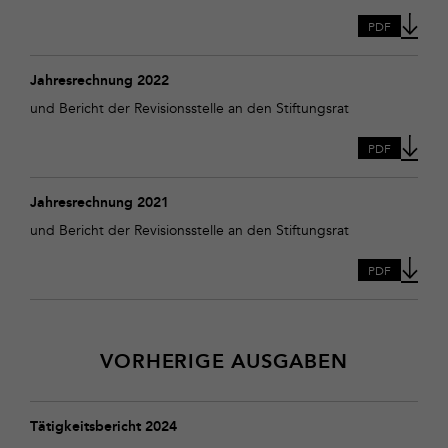
PDF
Download
Jahresrechnung
Jahresrechnung 2022
2022
und Bericht der Revisionsstelle an den Stiftungsrat
PDF
Download
Jahresrechnung
Jahresrechnung 2021
2021
und Bericht der Revisionsstelle an den Stiftungsrat
PDF
VORHERIGE AUSGABEN
Download
Tätigkeitsbericht
Tätigkeitsbericht 2024