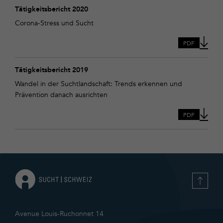
Download
Tätigkeitsbericht
Tätigkeitsbericht 2020
2020
Corona-Stress und Sucht
PDF
Download
Tätigkeitsbericht
Tätigkeitsbericht 2019
2019
Wandel in der Suchtlandschaft: Trends erkennen und
Prävention danach ausrichten
PDF
Avenue Louis-Ruchonnet 14