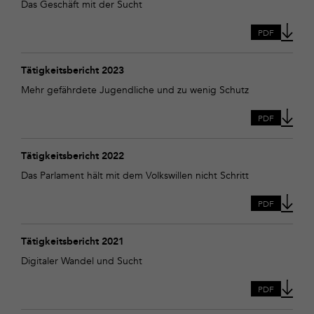
2024
Das Geschäft mit der Sucht
PDF
Download
Tätigkeitsbericht
Tätigkeitsbericht 2023
2023
Mehr gefährdete Jugendliche und zu wenig Schutz
PDF
Download
Tätigkeitsbericht
Tätigkeitsbericht 2022
2022
Das Parlament hält mit dem Volkswillen nicht Schritt
PDF
Download
Tätigkeitsbericht
Tätigkeitsbericht 2021
2021
Digitaler Wandel und Sucht
PDF