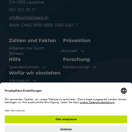
CH-1003 Lausanne
021 321 29 11
info@suchtschweiz.ch
IBAN: CH63 0900 0000 1000 0261 7
Zahlen und Fakten
Prävention
Arbeiten bei Sucht
Kontakt
Schweiz
Hilfe
Forschung
Spendenkonten
Mediencorner
Wofür wir einstehen
Impressum
Rechtliche Hinweise
Datenschutz
Cookie-Einstellungen