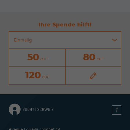
Ihre Spende hilft!
Einmalig
50
80
120
Avenue Louis-Ruchonnet 14