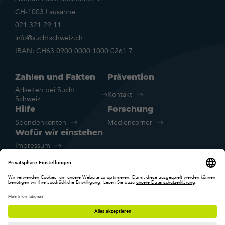
CH-1003 Lausanne
021 321 29 11
info@suchtschweiz.ch
IBAN: CH63 0900 0000 1000 0261 7
Zahlen und Fakten
Prävention
Arbeiten bei Sucht
Kontakt
Schweiz
Hilfe
Forschung
Spendenkonten
Mediencorner
Wofür wir einstehen
Impressum
Rechtliche Hinweise
Datenschutz
Cookie-Einstellungen