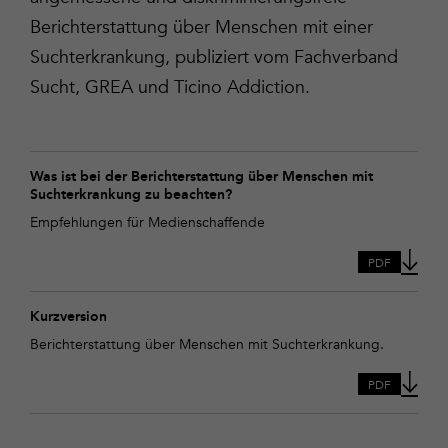
Berichterstattung über Menschen mit einer
Suchterkrankung, publiziert vom Fachverband
Sucht, GREA und Ticino Addiction.
Download
Was
Was ist bei der Berichterstattung über Menschen mit
Suchterkrankung zu beachten?
ist
bei
Empfehlungen für Medienschaffende
der
Berichterstattung
PDF
über
Menschen
Download
mit
Kurzversion
Kurzversion
Suchterkrankung
Berichterstattung über Menschen mit Suchterkrankung.
zu
beachten?
PDF