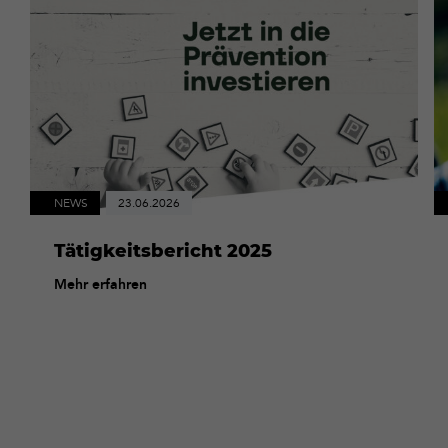
Mehr
M
erfahren
er
NEWS
23.06.2026
Tätigkeitsbericht 2025
Mehr erfahren