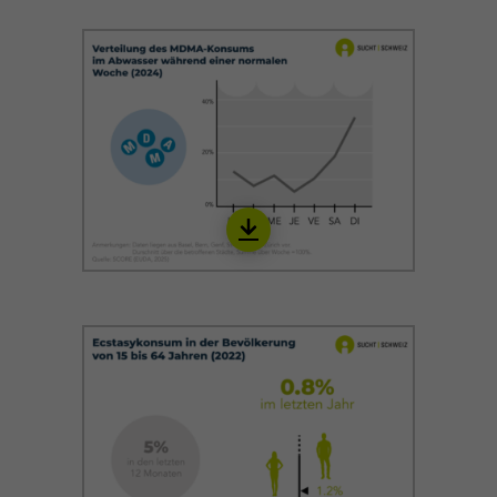
Download
IEAU02_de