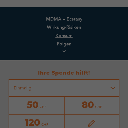
MDMA – Ecstasy
Wirkung-Risiken
Konsum
Folgen
Ihre Spende hilft!
Einmalig
50
80
120