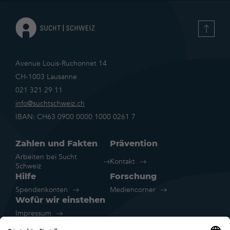
Datenschutzerklärung
Avenue Louis-Ruchonnet 14
CH-1003 Lausanne
021 321 29 11
info@suchtschweiz.ch
IBAN: CH63 0900 0000 1000 0261 7
Zahlen und Fakten
Prävention
Arbeiten bei Sucht
Kontakt
Schweiz
Hilfe
Forschung
Spendenkonten
Mediencorner
Wofür wir einstehen
Impressum
Rechtliche Hinweise