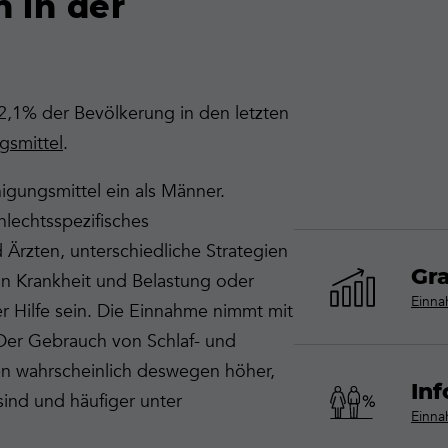
 in der
2,1% der Bevölkerung in den letzten
gsmittel
.
igungsmittel ein als Männer.
lechtsspezifisches
Ärzten, unterschiedliche Strategien
Gr
n Krankheit und Belastung oder
Einna
r Hilfe sein. Die Einnahme nimmt mit
Der Gebrauch von Schlaf- und
en wahrscheinlich deswegen höher,
Inf
 sind und häufiger unter
Einna