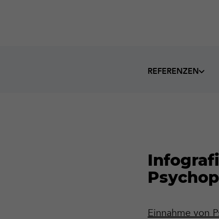
REFERENZEN
Infograf
Psycho
Einnahme von Ps