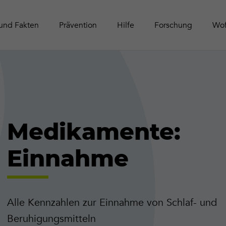
Schwei
Tätigke
Online-Aktivitäten
Zeitschrift Contact
Leitfäd
Publika
und Fakten
Prävention
Hilfe
Forschung
Wof
Medikamente:
Einnahme
Alle Kennzahlen zur Einnahme von Schlaf- und
Beruhigungsmitteln