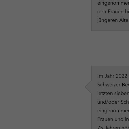
eingenommen.
den Frauen h
jüngeren Alte
Im Jahr 2022 
Schweizer Be
letzten siebe
und/oder Schl
eingenommen.
Frauen und i
75 Jahren höh