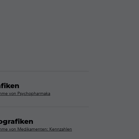
afiken
hme von Psychopharmaka
ografiken
hme von Medikamenten: Kennzahlen