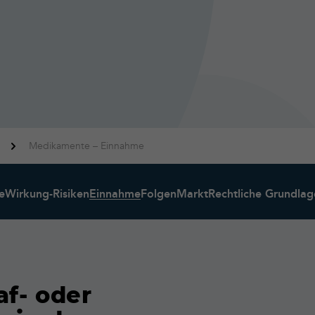
Medikamente – Einnahme
e
Wirkung-Risiken
Einnahme
Folgen
Markt
Rechtliche Grundlag
f- oder