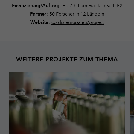
EU 7th framework, health F2
Finanzierung/Auftrag:
50 Forscher in 12 Ländern
Partner:
cordis.europa.eu/project
Website:
WEITERE PROJEKTE ZUM THEMA
Mehr
M
erfahren
er