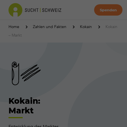
Spenden
Home
Zahlen und Fakten
Kokain
Kokain
– Markt
Kokain:
Markt
Entwicklung des Marktes