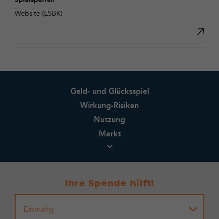
Website (ESBK)
Geld- und Glücksspiel
Wirkung-Risiken
Nutzung
Markt
Ihre Spende hilft!
Einmalig