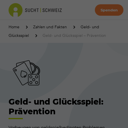
Spenden
Home
Zahlen und Fakten
Geld- und
Glücksspiel
Geld- und Glücksspiel – Prävention
Geld- und Glücksspiel:
Prävention
Vorbeugen von geldspielbedingten Problemen