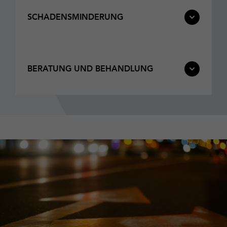
SCHADENSMINDERUNG
BERATUNG UND BEHANDLUNG