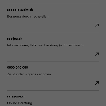
sos-spielsucht.ch
Beratung durch Fachstellen
sos-jeu.ch
Informationen, Hilfe und Beratung (auf Französisch)
0800 040 080
24 Stunden - gratis - anonym
safezone.ch
Online-Beratung