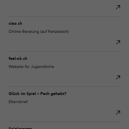
ciao.ch
Online-Beratung (auf französisch)
feel-ok.ch
Website für Jugendliiche
Glück im Spiel – Pech gehabt?
Elternbrief
Spielsperren