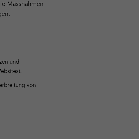
t die Massnahmen
gen.
nzen und
ebsites).
erbreitung von