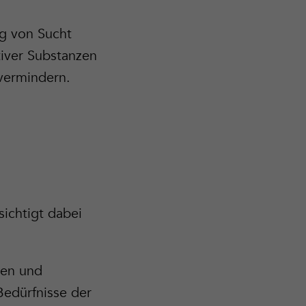
ag von Sucht
iver Substanzen
vermindern.
ichtigt dabei
nen und
Bedürfnisse der