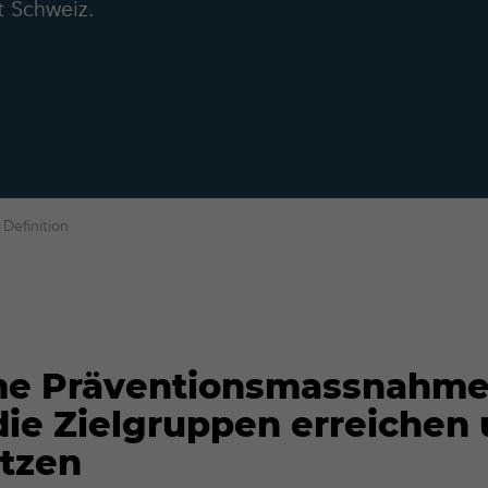
t Schweiz.
 Definition
e Präventionsmassnahme
ie Zielgruppen erreichen
ützen