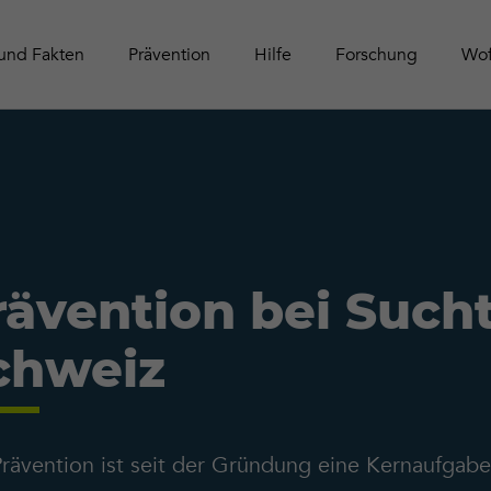
Schwei
Tätigke
Online-Aktivitäten
Zeitschrift Contact
Leitfäd
Publika
und Fakten
Prävention
Hilfe
Forschung
Wof
rävention bei Such
chweiz
Prävention ist seit der Gründung eine Kernaufgab