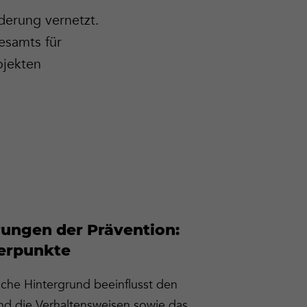
derung vernetzt.
esamts für
ojekten
ungen der Prävention:
erpunkte
che Hintergrund beeinflusst den
d die Verhaltensweisen sowie das