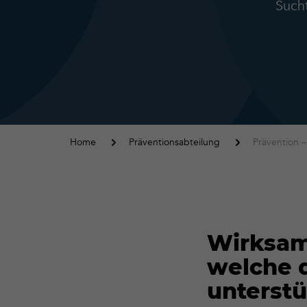
Such
Home
Präventionsabteilung
Prävention –
Wirksam
welche d
unterst