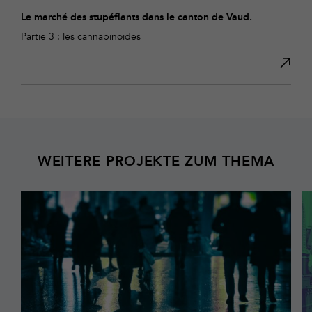
Le marché des stupéfiants dans le canton de Vaud.
Partie 3 : les cannabinoïdes
WEITERE PROJEKTE ZUM THEMA
Mehr
M
erfahren
er