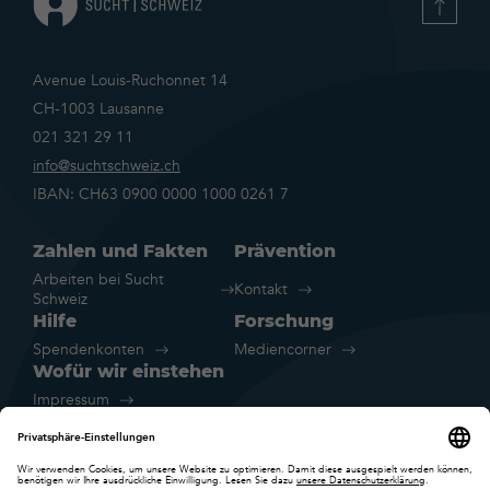
Avenue Louis-Ruchonnet 14
CH-1003 Lausanne
021 321 29 11
info@suchtschweiz.ch
IBAN: CH63 0900 0000 1000 0261 7
Zahlen und Fakten
Prävention
Arbeiten bei Sucht
Kontakt
Schweiz
Hilfe
Forschung
Spendenkonten
Mediencorner
Wofür wir einstehen
Impressum
Rechtliche Hinweise