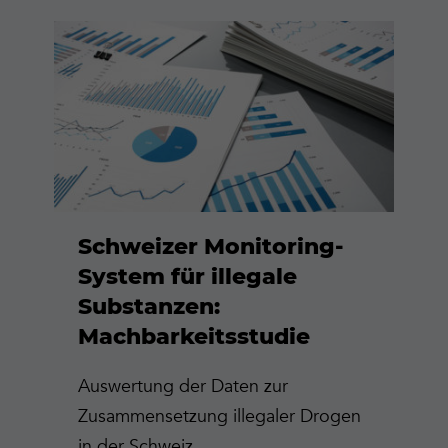
Mehr
erfahren
Schweizer Monitoring-
System für illegale
Substanzen:
Machbarkeitsstudie
Auswertung der Daten zur
Zusammensetzung illegaler Drogen
in der Schweiz.