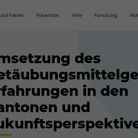
Schwei
Tätigke
Online-Aktivitäten
Zeitschrift Contact
Leitfäd
Publika
und Fakten
Prävention
Hilfe
Forschung
Wof
msetzung des
etäubungsmittelge
rfahrungen in den
antonen und
ukunftsperspektiv