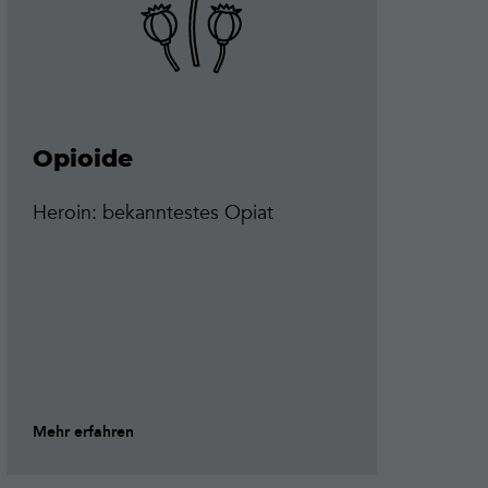
Opioide
A
M
Heroin: bekanntestes Opiat
A
Me
he
st
Mehr erfahren
Me