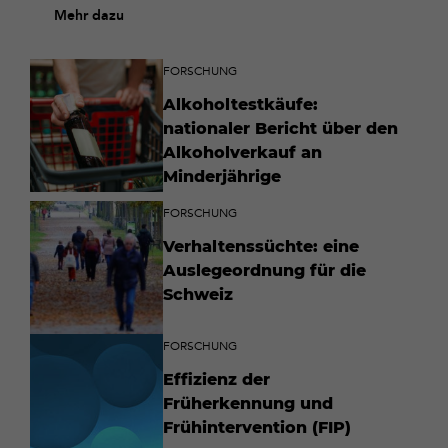
Mehr dazu
FORSCHUNG
Alkoholtestkäufe:
nationaler Bericht über den
Alkoholverkauf an
Minderjährige
FORSCHUNG
Verhaltenssüchte: eine
Auslegeordnung für die
Schweiz
FORSCHUNG
Effizienz der
Früherkennung und
Frühintervention (FIP)