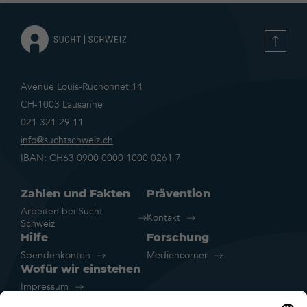
Avenue Louis-Ruchonnet 14
CH-1003 Lausanne
021 321 29 11
info@suchtschweiz.ch
IBAN: CH63 0900 0000 1000 0261 7
Zahlen und Fakten
Prävention
Arbeiten bei Sucht
Kontakt
Schweiz
Hilfe
Forschung
Spendenkonten
Mediencorner
Wofür wir einstehen
Impressum
Rechtliche Hinweise