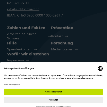
021 321 29 11
info@suchtschweiz.ch
IBAN: CH63 0900 0000 1000 0261 7
Zahlen und Fakten
Prävention
Arbeiten bei Sucht
Kontakt
Schweiz
Hilfe
Forschung
Spendenkonten
Mediencorner
Wofür wir einstehen
Impressum
Rechtliche Hinweise
Datenschutz
Cookie-Einstellungen