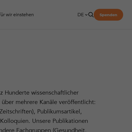
zer Suchtpanorama
itsbericht
en für Eltern von Jugendlichen
tionen
ür wir einstehen
DE
Spenden
FR
SUCHEN
IT
Suchen
z Hunderte wissenschaftlicher
 über mehrere Kanäle veröffentlicht:
eitschriften), Publikumsartikel,
 Kolloquien. Unsere Publikationen
 andere Fachgruppen (Gesundheit,