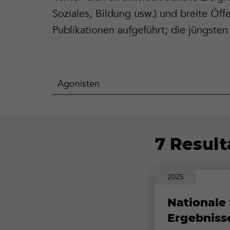
Soziales, Bildung usw.) und breite Öff
Publikationen aufgeführt; die jüngste
Suchen
nach
Titel,
Herausgeber,
Autor,
Ort
7 Result
2025
Nationale 
Ergebniss