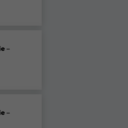
e –
e –