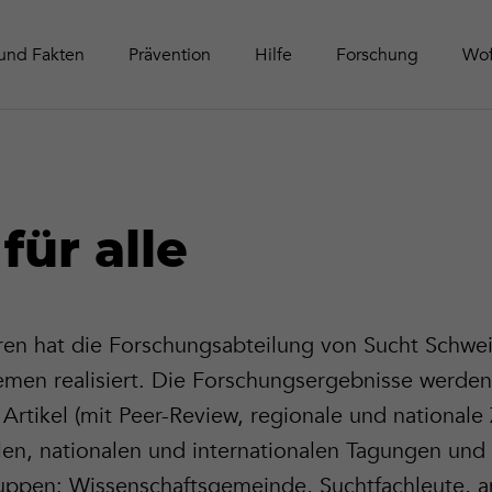
Schwei
Tätigke
Online-Aktivitäten
Zeitschrift Contact
Leitfäd
Publika
und Fakten
Prävention
Hilfe
Forschung
Wof
für alle
hren hat die Forschungsabteilung von Sucht Schwei
emen realisiert. Die Forschungsergebnisse werden
rtikel (mit Peer-Review, regionale und nationale Z
len, nationalen und internationalen Tagungen und
lgruppen: Wissenschaftsgemeinde, Suchtfachleute,