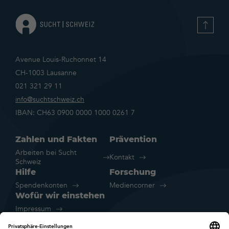
resultats-
2020
Avenue Louis-Ruchonnet 14
CH-1003 Lausanne
021 321 29 11
info@suchtschweiz.ch
IBAN: CH63 0900 0000 1000 0261 7
Zahlen und Fakten
Prävention
Arbeiten bei Sucht
Kontakt
Schweiz
Hilfe
Forschung
Spendenkonten
Mediencorner
Wofür wir einstehen
Impressum
Rechtliche Hinweise