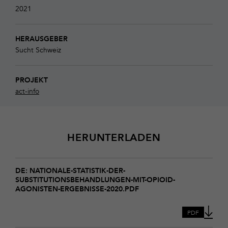
2021
HERAUSGEBER
Sucht Schweiz
PROJEKT
act-info
HERUNTERLADEN
Download
nationale-
DE: NATIONALE-STATISTIK-DER-
SUBSTITUTIONSBEHANDLUNGEN-MIT-OPIOID-
statistik-
AGONISTEN-ERGEBNISSE-2020.PDF
der-
substitutionsbehandlungen-
mit-
PDF
opioid-