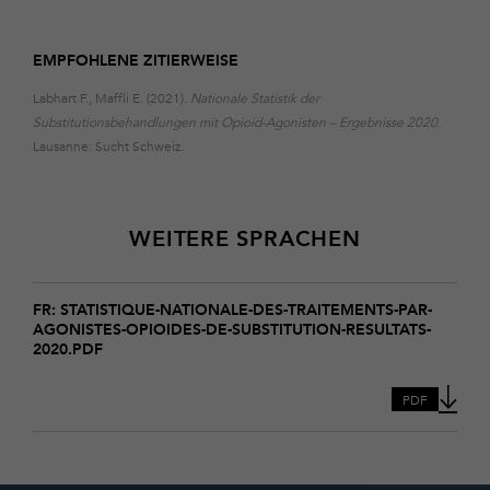
agonisten-
ergebnisse-
2020
EMPFOHLENE ZITIERWEISE
Labhart F., Maffli E. (2021).
Nationale Statistik der
Substitutionsbehandlungen mit Opioid-Agonisten – Ergebnisse 2020
.
Lausanne: Sucht Schweiz.
WEITERE SPRACHEN
Download
statistique-
FR: STATISTIQUE-NATIONALE-DES-TRAITEMENTS-PAR-
AGONISTES-OPIOIDES-DE-SUBSTITUTION-RESULTATS-
nationale-
2020.PDF
des-
traitements-
par-
PDF
agonistes-
opioides-
de-
substitution-