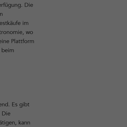
Verfügung. Die
en
estkäufe im
stronomie, wo
eine Plattform
z beim
end. Es gibt
. Die
ätigen, kann