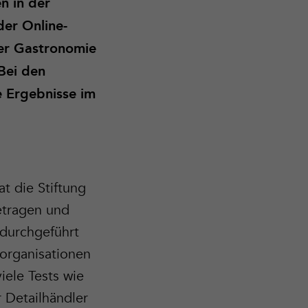
n in der
der Online-
der Gastronomie
Bei den
e Ergebnisse im
t die Stiftung
etragen und
 durchgeführt
organisationen
iele Tests wie
 Detailhändler