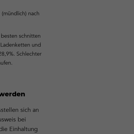
l (mündlich) nach
 besten schnitten
n Ladenketten und
28,9%. Schlechter
äufen.
 werden
tellen sich an
usweis bei
die Einhaltung