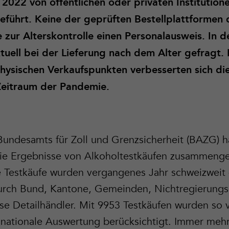
2022 von öffentlichen oder privaten Institutione
führt. Keine der geprüften Bestellplattformen 
 zur Alterskontrolle einen Personalausweis. In 
uell bei der Lieferung nach dem Alter gefragt. 
hysischen Verkaufspunkten verbesserten sich di
Zeitraum der Pandemie.
Bundesamts für Zoll und Grenzsicherheit (BAZG) ha
die Ergebnisse von Alkoholtestkäufen zusammeng
se Testkäufe wurden vergangenes Jahr schweizweit
urch Bund, Kantone, Gemeinden, Nichtregierungs
se Detailhändler. Mit 9953 Testkäufen wurden so v
e nationale Auswertung berücksichtigt. Immer mehr