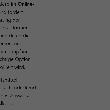
ndere im
Online-
end fordert
hrung der
fsplattformen
ann durch die
rserkennung
 beim Empfang
ichtige Option
lliert wird.
fsmittel
 flächendeckend
ines Ausweises
Alkohol-