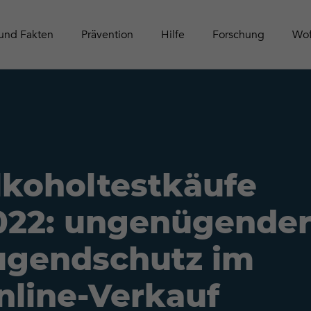
Schwei
Tätigke
Online-Aktivitäten
Zeitschrift Contact
Leitfäd
Publika
und Fakten
Prävention
Hilfe
Forschung
Wof
lkoholtestkäufe
022: ungenügende
ugendschutz im
nline-Verkauf