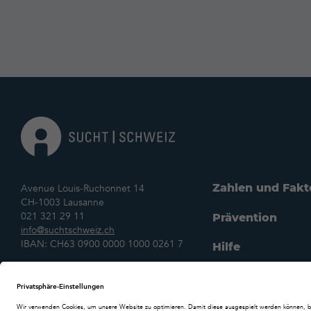
Zahlen und Fakt
Avenue Louis-Ruchonnet 14
CH-1003 Lausanne
021 321 29 11
Prävention
info@suchtschweiz.ch
IBAN: CH63 0900 0000 1000 0261 7
Hilfe
Forschung
DE
FR
IT
Wofür wir einst
Datenschutz
Cookie-Einstellungen