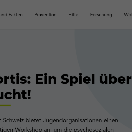
Schwei
Tätigke
Online-Aktivitäten
Zeitschrift Contact
Leitfäd
Publika
und Fakten
Prävention
Hilfe
Forschung
Wof
rtis: Ein Spiel über
ucht!
t Schweiz bietet Jugendorganisationen einen
ertigen Workshop an, um die psychosozialen