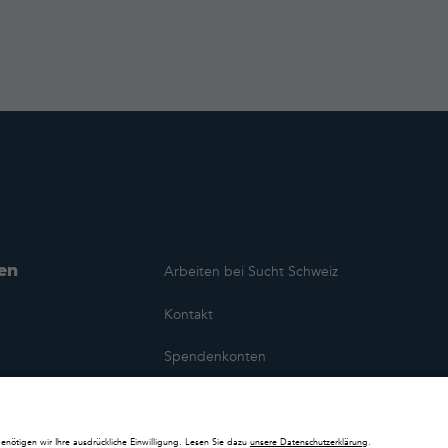
en
Arbeiten bei Sucht Schweiz
Kontakt
Spendenkonten
Mediencorner
ehen
Impressum