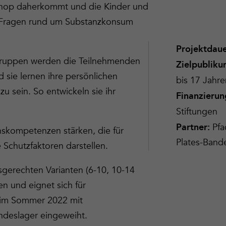
orkshop daherkommt und die Kinder und
ür Fragen rund um Substanzkonsum
Projektdau
 Gruppen werden die Teilnehmenden
Zielpublik
 sie lernen ihre persönlichen
bis 17 Jahre
 sein. So entwickeln sie ihr
Finanzierun
Stiftungen
Pf
Partner
:
nskompetenzen stärken, die für
Plates-Ban
Schutzfaktoren darstellen.
ersgerechten Varianten (6-10, 10-14
n und eignet sich für
 im Sommer 2022 mit
ndeslager eingeweiht.