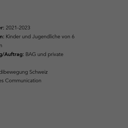
2021-2023
er
:
Kinder und Jugendliche von 6
um
:
n
BAG und private
g/Auftrag
:
adibewegung Schweiz
des Communication