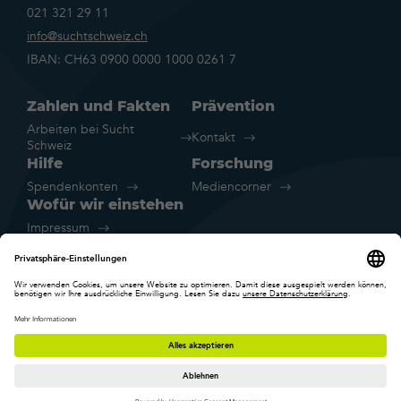
021 321 29 11
info@suchtschweiz.ch
IBAN: CH63 0900 0000 1000 0261 7
Zahlen und Fakten
Prävention
Arbeiten bei Sucht
Kontakt
Schweiz
Hilfe
Forschung
Spendenkonten
Mediencorner
Wofür wir einstehen
Impressum
Rechtliche Hinweise
Datenschutz
Cookie-Einstellungen