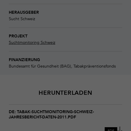
HERAUSGEBER
Sucht Schweiz
PROJEKT
Suchtmonitoring Schweiz
FINANZIERUNG
Bundesamt für Gesundheit (BAG), Tabakpräventionsfonds
HERUNTERLADEN
Download
tabak-
DE: TABAK-SUCHTMONITORING-SCHWEIZ-
JAHRESBERICHT-DATEN-2011.PDF
suchtmonitoring-
schweiz-
jahresbericht-
PDF