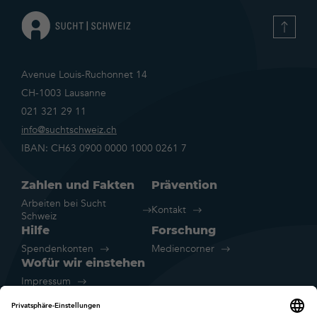
Avenue Louis-Ruchonnet 14
CH-1003 Lausanne
021 321 29 11
info@suchtschweiz.ch
IBAN: CH63 0900 0000 1000 0261 7
Zahlen und Fakten
Prävention
Arbeiten bei Sucht
Kontakt
Schweiz
Hilfe
Forschung
Spendenkonten
Mediencorner
Wofür wir einstehen
Impressum
Rechtliche Hinweise