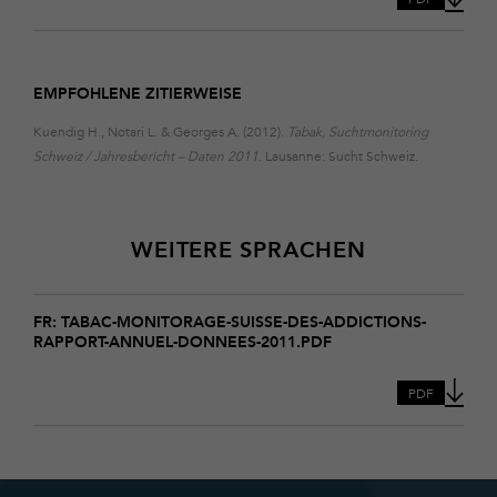
daten-
2011
EMPFOHLENE ZITIERWEISE
Kuendig H., Notari L. & Georges A. (2012).
Tabak, Suchtmonitoring
Schweiz / Jahresbericht – Daten 2011
. Lausanne: Sucht Schweiz.
WEITERE SPRACHEN
Download
tabac-
FR: TABAC-MONITORAGE-SUISSE-DES-ADDICTIONS-
RAPPORT-ANNUEL-DONNEES-2011.PDF
monitorage-
suisse-
des-
PDF
addictions-
rapport-
annuel-
donnees-
2011