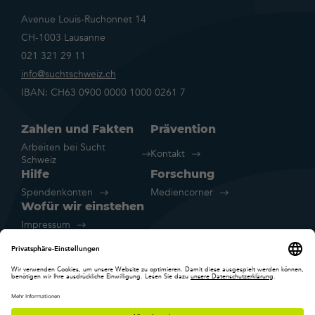
Avenue Louis-Ruchonnet 14
CH-1003 Lausanne
021 321 29 11
info@suchtschweiz.ch
IBAN: CH63 0900 0000 1000 0261 7
Zahlen und Fakten
Prävention
Arbeiten bei Sucht
Kontakt
Schweiz
Hilfe
Forschung
Spendenkonten
Mediencorner
Wofür wir einstehen
Impressum
Rechtliche Hinweise