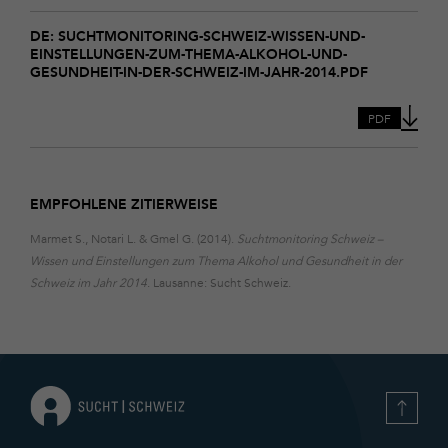
Download
suchtmonitoring-
DE: SUCHTMONITORING-SCHWEIZ-WISSEN-UND-
EINSTELLUNGEN-ZUM-THEMA-ALKOHOL-UND-
schweiz-
GESUNDHEIT-IN-DER-SCHWEIZ-IM-JAHR-2014.PDF
wissen-
und-
einstellungen-
PDF
zum-
thema-
alkohol-
und-
EMPFOHLENE ZITIERWEISE
gesundheit-
in-
Marmet S., Notari L. & Gmel G. (2014).
Suchtmonitoring Schweiz –
der-
Wissen und Einstellungen zum Thema Alkohol und Gesundheit in der
schweiz-
im-
Schweiz im Jahr 2014
. Lausanne: Sucht Schweiz.
jahr-
2014