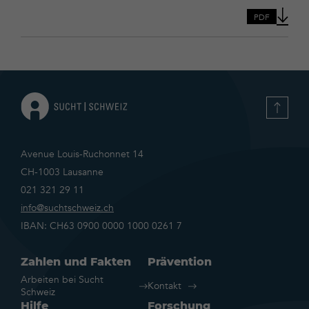
addictions-
consommation-
PDF
de-
drogues-
illegales-
en-
suisse-
en-
2012
Avenue Louis-Ruchonnet 14
CH-1003 Lausanne
021 321 29 11
info@suchtschweiz.ch
IBAN: CH63 0900 0000 1000 0261 7
Zahlen und Fakten
Prävention
Arbeiten bei Sucht
Kontakt
Schweiz
Hilfe
Forschung