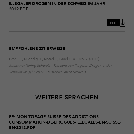
ILLEGALER-DROGEN-IN-DER-SCHWEIZ-IM-JAHR-
schweiz-
2012.PDF
konsum-
von-
illegaler-
PDF
drogen-
in-
der-
schweiz-
EMPFOHLENE ZITIERWEISE
im-
jahr-
Gmel G., Kuendig H., Notari L., Gmel C. & Flury R. (2013).
2012
Suchtmonitoring Schweiz – Konsum von illegalen Drogen in der
Schweiz im Jahr 2012
. Lausanne: Sucht Schweiz.
WEITERE SPRACHEN
Download
monitorage-
FR: MONITORAGE-SUISSE-DES-ADDICTIONS-
CONSOMMATION-DE-DROGUES-ILLEGALES-EN-SUISSE-
suisse-
EN-2012.PDF
des-