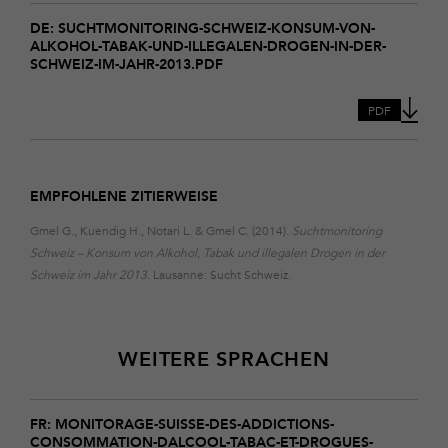
Download
suchtmonitoring-
DE: SUCHTMONITORING-SCHWEIZ-KONSUM-VON-
ALKOHOL-TABAK-UND-ILLEGALEN-DROGEN-IN-DER-
schweiz-
SCHWEIZ-IM-JAHR-2013.PDF
konsum-
von-
alkohol-
PDF
tabak-
und-
illegalen-
drogen-
EMPFOHLENE ZITIERWEISE
in-
der-
Gmel G., Kuendig H., Notari L. & Gmel C. (2014).
Suchtmonitoring
schweiz-
Schweiz – Konsum von Alkohol, Tabak und illegalen Drogen in der
im-
jahr-
Schweiz im Jahr 2013
. Lausanne: Sucht Schweiz.
2013
WEITERE SPRACHEN
Download
monitorage-
FR: MONITORAGE-SUISSE-DES-ADDICTIONS-
CONSOMMATION-DALCOOL-TABAC-ET-DROGUES-
suisse-