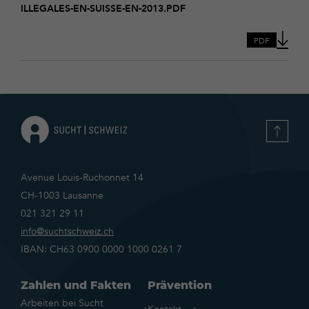
ILLEGALES-EN-SUISSE-EN-2013.PDF
des-
addictions-
consommation-
PDF
dalcool-
tabac-
et-
drogues-
illegales-
en-
suisse-
en-
2013
Avenue Louis-Ruchonnet 14
CH-1003 Lausanne
021 321 29 11
info@suchtschweiz.ch
IBAN: CH63 0900 0000 1000 0261 7
Zahlen und Fakten
Prävention
Arbeiten bei Sucht