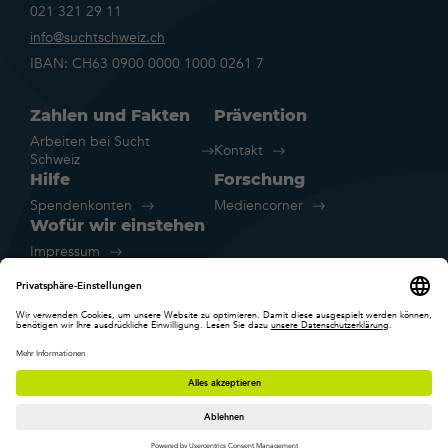
021 321 29 11
info@suchtschweiz.ch
IBAN: CH63 0900 0000 1000 0261 7
Zahlen und Fakten
Prävention
Arbeiten bei Sucht
Kontakt
Schweiz
Hilfe
Forschung
Spendenkonten
Mediencorner
Wofür wir einstehen
Impressum
Rechtliche Hinweise
Datenschutz
Cookie-Einstellungen