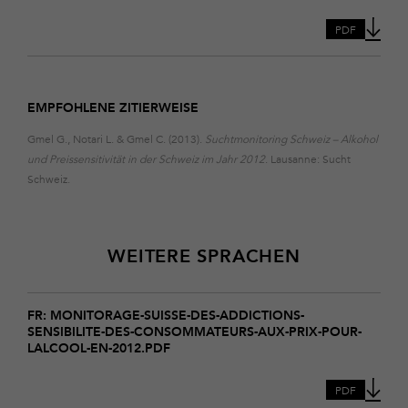
alkohol-
und-
PDF
preissensitivitaet-
in-
der-
schweiz-
EMPFOHLENE ZITIERWEISE
im-
jahr-
Gmel G., Notari L. & Gmel C. (2013).
Suchtmonitoring Schweiz – Alkohol
2012
und Preissensitivität in der Schweiz im Jahr 2012
. Lausanne: Sucht
Schweiz.
WEITERE SPRACHEN
Download
monitorage-
FR: MONITORAGE-SUISSE-DES-ADDICTIONS-
SENSIBILITE-DES-CONSOMMATEURS-AUX-PRIX-POUR-
suisse-
LALCOOL-EN-2012.PDF
des-
addictions-
sensibilite-
PDF
des-