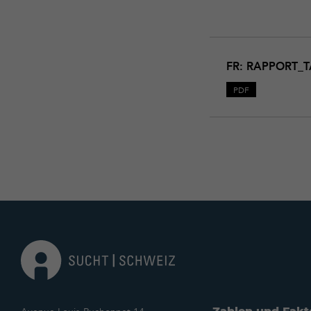
Download
Rapport_TAO_Result
FR: RAPPORT_T
PDF