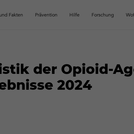
Schwei
Tätigke
Online-Aktivitäten
Zeitschrift Contact
Leitfäd
Publika
und Fakten
Prävention
Hilfe
Forschung
Wof
istik der Opioid-A
gebnisse 2024