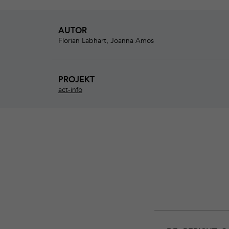
AUTOR
Florian Labhart, Joanna Amos
PROJEKT
act-info
Download
Bericht_OAT_Ergeb