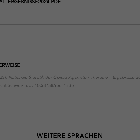
AT_ERGEBNISSE2024.PDF
ERWEISE
025).
Nationale Statistik der Opioid-Agonisten-Therapie – Ergebnisse 2
ucht Schweiz. doi: 10.58758/rech183b
WEITERE SPRACHEN