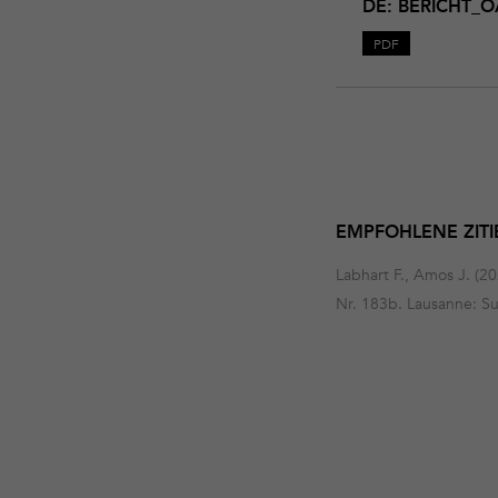
DE: BERICHT_O
PDF
EMPFOHLENE ZITI
Labhart F., Amos J. (2
Nr. 183b. Lausanne: S