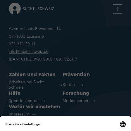
Avenue Louis-Ruchonnet 14
CH-1003 Lausanne
021 321 29 11
info@suchtschweiz.ch
IBAN: CH63 0900 0000 1000 0261 7
Zahlen und Fakten
Prävention
Arbeiten bei Sucht
Kontakt
Schweiz
Hilfe
Forschung
Spendenkonten
Mediencorner
Wofür wir einstehen
Impressum
Rechtliche Hinweise