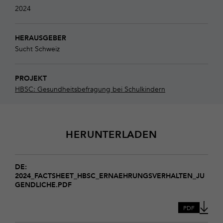
2024
HERAUSGEBER
Sucht Schweiz
PROJEKT
HBSC: Gesundheitsbefragung bei Schulkindern
HERUNTERLADEN
Download
2024_Factsheet_hbsc_Ernaehrungsverhalten_Jugendliche
DE:
2024_FACTSHEET_HBSC_ERNAEHRUNGSVERHALTEN_JU
GENDLICHE.PDF
PDF