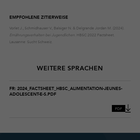
EMPFOHLENE ZITIERWEISE
Vorlet J., Schmidhauser V., Balsiger N. & Delgrande Jordan M. (2024).
Ernährungsverhalten bei Jugendlichen
. HBSC 2022 Factsheet.
Lausanne: Sucht Schweiz.
WEITERE SPRACHEN
Download
2024_Factsheet_hbsc_alimentation-
FR: 2024_FACTSHEET_HBSC_ALIMENTATION-JEUNES-
ADOLESCENT-E-S.PDF
jeunes-
adolescent-
e-
PDF
s