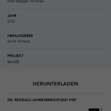
Nora Balsiger, Ivo Krizic
JAHR
2022
HERAUSGEBER
Sucht Schweiz
PROJEKT
act-info
HERUNTERLADEN
Download
Residalc-
DE: RESIDALC-JAHRESBERICHT-2021.PDF
Jahresbericht-
2021