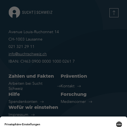
Avenue Louis-Ruchonnet 14
CH-1003 Lausanne
021 321 29 11
info@suchtschweiz.ch
IBAN: CH63 0900 0000 1000 0261 7
Zahlen und Fakten
Prävention
Arbeiten bei Sucht
Kontakt
Schweiz
Hilfe
Forschung
Spendenkonten
Mediencorner
Wofür wir einstehen
Impressum
Rechtliche Hinweise