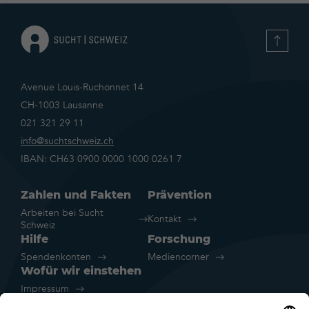
Avenue Louis-Ruchonnet 14
CH-1003 Lausanne
021 321 29 11
info@suchtschweiz.ch
IBAN: CH63 0900 0000 1000 0261 7
Zahlen und Fakten
Prävention
Arbeiten bei Sucht
Kontakt
Schweiz
Hilfe
Forschung
Spendenkonten
Mediencorner
Wofür wir einstehen
Impressum
Rechtliche Hinweise