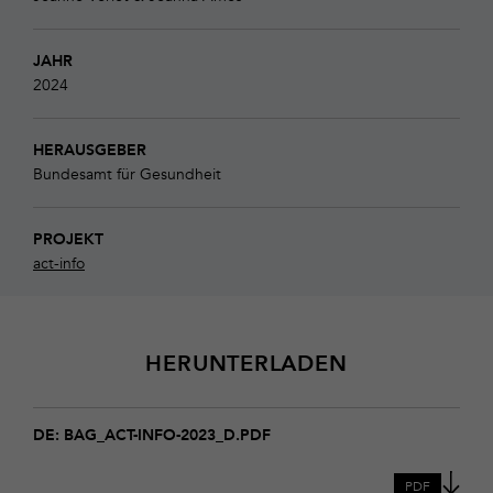
JAHR
2024
HERAUSGEBER
Bundesamt für Gesundheit
PROJEKT
act-info
HERUNTERLADEN
Download
BAG_act-
DE: BAG_ACT-INFO-2023_D.PDF
info-
2023_D
PDF