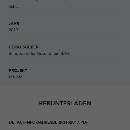
Schaaf
JAHR
2019
HERAUSGEBER
Bundesamt für Gesundheit (BAG)
PROJEKT
act-info
HERUNTERLADEN
Download
act-
DE: ACT-INFO-JAHRESBERICHT-2017.PDF
info-