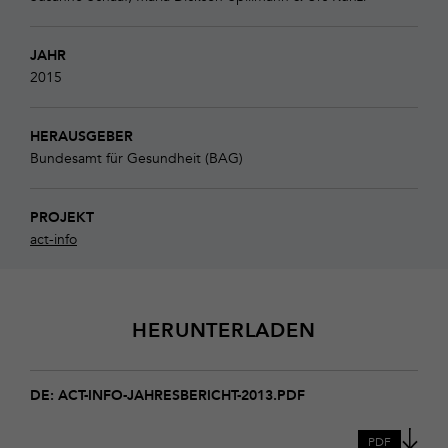
JAHR
2015
HERAUSGEBER
Bundesamt für Gesundheit (BAG)
PROJEKT
act-info
HERUNTERLADEN
Download
act-
DE: ACT-INFO-JAHRESBERICHT-2013.PDF
info-
jahresbericht-
PDF