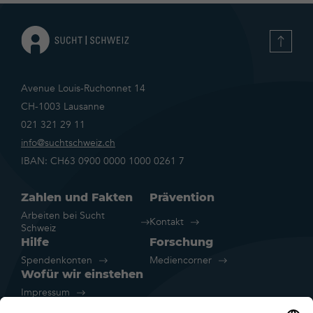
Avenue Louis-Ruchonnet 14
CH-1003 Lausanne
021 321 29 11
info@suchtschweiz.ch
IBAN: CH63 0900 0000 1000 0261 7
Zahlen und Fakten
Prävention
Arbeiten bei Sucht
Kontakt
Schweiz
Hilfe
Forschung
Spendenkonten
Mediencorner
Wofür wir einstehen
Impressum
Rechtliche Hinweise