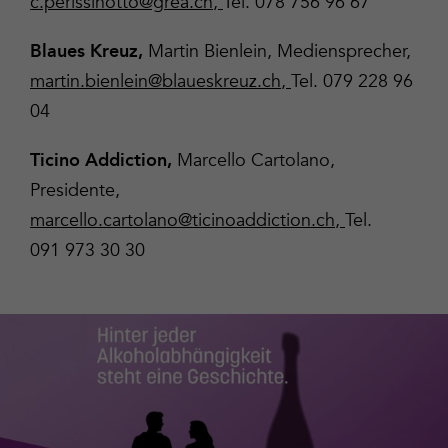
c.perissinotto@grea.ch
,
Tel. 078 756 96 67
Martin Bienlein, Mediensprecher,
Blaues Kreuz,
martin.bienlein@blaueskreuz.ch
,
Tel. 079 228 96
04
Marcello Cartolano,
Ticino Addiction,
Presidente,
marcello.cartolano@ticinoaddiction.ch
,
Tel.
091 973 30 30