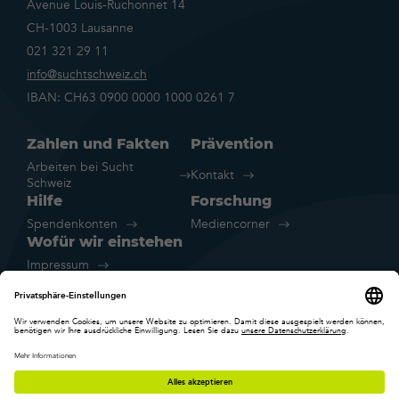
Avenue Louis-Ruchonnet 14
CH-1003 Lausanne
021 321 29 11
info@suchtschweiz.ch
IBAN: CH63 0900 0000 1000 0261 7
Zahlen und Fakten
Prävention
Arbeiten bei Sucht
Kontakt
Schweiz
Hilfe
Forschung
Spendenkonten
Mediencorner
Wofür wir einstehen
Impressum
Rechtliche Hinweise
Datenschutz
Cookie-Einstellungen