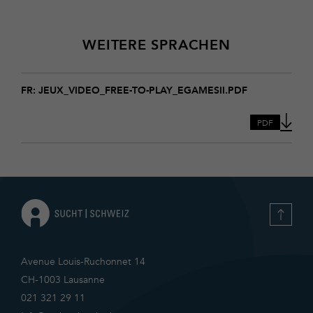
WEITERE SPRACHEN
Download
Jeux_video_Free-
FR: JEUX_VIDEO_FREE-TO-PLAY_EGAMESII.PDF
to-
Play_eGamesII
PDF
Avenue Louis-Ruchonnet 14
CH-1003 Lausanne
021 321 29 11