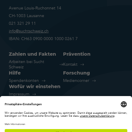
Avenue Louis-Ruchonnet 14
CH-1003 Lausanne
021 321 29 11
info@suchtschweiz.ch
IBAN: CH63 0900 0000 1000 0261 7
Zahlen und Fakten
Prävention
Arbeiten bei Sucht
Kontakt
Schweiz
Hilfe
Forschung
Spendenkonten
Mediencorner
Wofür wir einstehen
Impressum
Rechtliche Hinweise