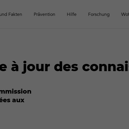
Schwei
Tätigke
Online-Aktivitäten
Zeitschrift Contact
Leitfäd
Publika
und Fakten
Prävention
Hilfe
Forschung
Wof
e à jour des conna
Commission
iées aux