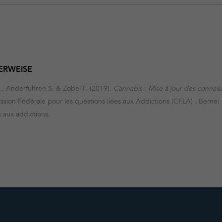
ERWEISE
B., Anderfuhren S. & Zobel F. (2019).
Cannabis : Mise à jour des connai
ission Fédérale pour les questions liées aux Addictions (CFLA) . Berne
s aux addictions.