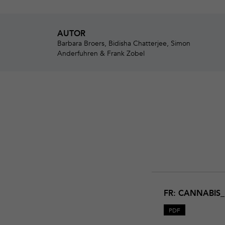
AUTOR
Barbara Broers, Bidisha Chatterjee, Simon
Anderfuhren & Frank Zobel
Download
Cannabis_Mise
FR: CANNABIS
à
jour
PDF
des
connaissances