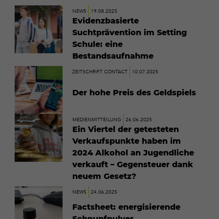
Mehr
NEWS
19.08.2025
erfahren
Evidenzbasierte
Suchtprävention im Setting
Schule: eine
Bestandsaufnahme
Mehr
ZEITSCHRIFT CONTACT
10.07.2025
erfahren
Der hohe Preis des Geldspiels
Mehr
MEDIENMITTEILUNG
26.06.2025
erfahren
Ein Viertel der getesteten
Verkaufspunkte haben im
2024 Alkohol an Jugendliche
verkauft – Gegensteuer dank
neuem Gesetz?
Mehr
NEWS
24.06.2025
erfahren
Factsheet: energisierende
Schnupfpulver