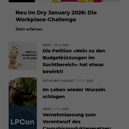
Neu im Dry January 2026: Die
Workplace-Challenge
Mehr erfahren
Mehr
NEWS
18.12.2025
erfahren
Die Petition «Nein zu den
Budgetkürzungen im
Suchtbereich» hat etwas
bewirkt!
Mehr
ZEITSCHRIFT CONTACT
17.11.2025
erfahren
Im Leben wieder Wurzeln
schlagen
Mehr
NEWS
11.11.2025
erfahren
Vernehmlassung zum
Vorentwurf des
Cannabisproduktegesetzes: