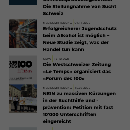
Die Stellungnahme von Sucht
Schweiz
Mehr
MEDIENMITTEILUNG
04.11.2025
erfahren
Erfolgreicherer Jugendschutz
beim Alkohol ist möglich –
Neue Studie zeigt, was der
Handel tun kann
Mehr
NEWS
13.10.2025
erfahren
Die Westschweizer Zeitung
«Le Temps» organisiert das
«Forum des 100»
Mehr
MEDIENMITTEILUNG
15.09.2025
erfahren
NEIN zu massiven Kürzungen
in der Suchthilfe und -
prävention: Petition mit fast
10'000 Unterschriften
eingereicht
Mehr